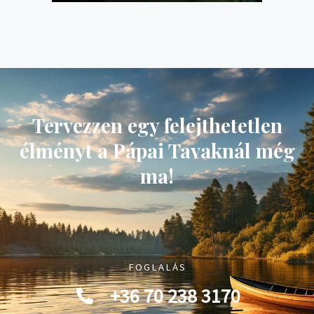
Tervezzen egy felejthetetlen
élményt a Pápai Tavaknál még
ma!
.
FOGLALÁS
+36 70 238 3170