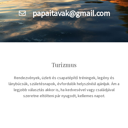
papaitavak@gmail.com
Turizmus
Rendezv
é
nyek, üzleti
é
s csapat
é
pítő tr
é
ningek, leg
é
ny
és
l
ánybúcsúk, szület
é
snapok,
é
vfordul
ó
k helyszínéül ajánljuk. Ám a
legjobb választás akkor is, ha kedves
é
vel vagy családjával
szeretne elt
ö
lteni pár nyugodt, kellemes napot.