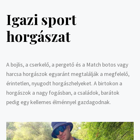
Igazi sport
horgászat
A bojlis, a cserkelő
, a perget
ő és a Match botos vagy
harcsa horgászok egyaránt megtalálják a megfelelő,
é
rintetlen, nyugodt horgászhelyeket. A birtokon a
horgászok a nagy fogásban, a családok, barátok
pedig egy kellemes
é
lm
é
nnyel gazdagodnak.